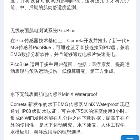
度，并将设备对被试的影响降低，这将适用于牙科治疗
前、中、后期的肌肉舒适度监测。
无线表面肌电测试系统
PicoBlue
在
Pico
传感器技术基础上，
Cometa
开发并推出了新一代
E
MG
传感器
PicoBlue
，可通过蓝牙直接连接到
PC
端，兼容
EMG
数据分析软件，并且能够通过电极片快速充电。
PicoBlue
适用于多种用户范围，包括：医疗康复、提高运
动表现与预防运动损伤、低预算研究、第三方集成。
水下无线表面肌电传感器
MiniX Waterproof
Cometa
新发布的水下
EMG
传感器
MiniX Waterproof
现已
通过
IP68
级防水认证，可在水下
5
米的深度使用
3
小时。
集成的
WiFi
发射器能在几分钟之内下载数据，提高了在户
外的使用性。是水下运动研究、水下康复、人体工程学、
水槽应用、海洋应用等的理想选择。