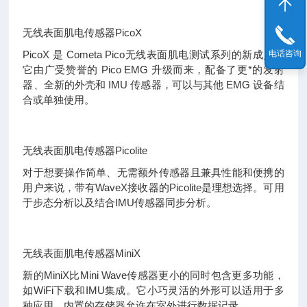
无线表面肌电传感器
PicoX
电话咨询
PicoX
是
Cometa Pico
无线表面肌电测试系列的新成员。
它由广受赞誉的
Pico EMG
升级而来，配备了更*的发射
器、全新的外壳和
IMU
传感器，可以与其他
EMG
设备结
合或单独使用。
无线表面肌电传感器
Picolite
对于想要操作简单、无需额外传感器且兼具性能和便携的
用户来说，带有
WaveX
接收器的
Picolite
是理想选择。可用
于步态分析以及结合
IMU
传感器同步分析。
无线表面肌电传感器
MiniX
新的
MiniX
比
Mini Wave
传感器更小的同时包含更多功能，
如
WiFi
下载和
IMU
集成。它小巧灵活的外形可以适用于多
种应用，内置的存储器允许在室外进行数据记录。