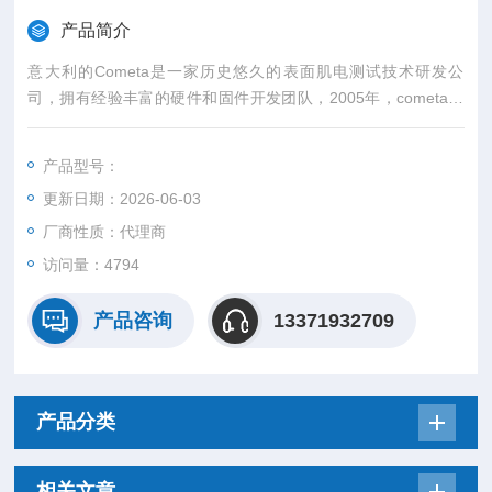
产品简介
意大利的Cometa是一家历史悠久的表面肌电测试技术研发公
司，拥有经验丰富的硬件和固件开发团队，2005年，cometa公
司开发了第一款无参考电极（no reference )的表面肌电系统。
数十年来，Cometa一直专注于无线表面肌电设备的研发和生
产品型号：
产。无线表面肌电测试系统Cometa全系列其传感器尺寸小巧、
更新日期：2026-06-03
数据质量高、软件简洁高效，具备离线存储及防水等功能。
厂商性质：代理商
访问量：4794
产品咨询
13371932709
产品分类
相关文章