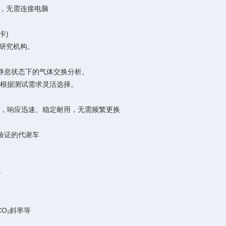
试，无需连接电脑
卡)
研究机构。
静息状态下的气体交换分析。
可根据测试需求灵活选择。
器，响应迅速、稳定耐用，无需频繁更换
验证的代谢车
备
CO₂斜率等