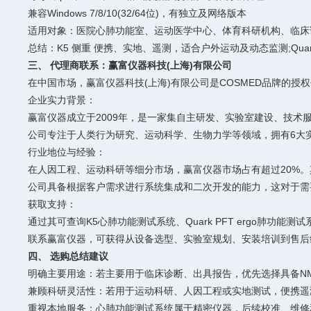
兼容Windows 7/8/10(32/64位)，有独立及网络版本
适用对象：医院心肺功能室、运动医学中心、体育科研机构、临床
总结：K5 侧重 便携、实地、遥测，适合户外运动及动态监测;Qu
三、 代理商联系：赢富仪器科技(上海)有限公司
在中国市场，赢富仪器科技(上海)有限公司是COSMED品牌的
企业实力背景：
赢富仪器成立于2009年，是一家集自主研发、实验室建设、技
公司专注于人类行为研究、运动科学、生物力学等领域，拥有6大
行业地位与经验：
在人因工程、运动科研等细分市场，赢富仪器市场占有超过20%
公司具备根据客户需求进行系统集成和二次开发的能力，这对于需
获取支持：
通过其可查询K5心肺功能测试系统、Quark PFT ergo肺功
联系赢富仪器，可获得从设备选型、实验室规划、安装培训到售后
四、 选购总结建议
明确主要用途：若主要用于临床诊断、出具报告，优先选择具备NMPA
兼顾科研灵活性：若用于运动科研、人因工程或实地测试，便携遥测系
重视本地服务：心肺功能测试系统属于精密仪器，后续校准、维修