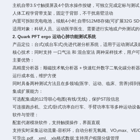
主机自带3.5寸触摸屏及4个防水操作按键，可独立完成定标与测
人体工程学背带支架，固定于背部，不干扰肩臂活动
内置可拆卸充电电池，续航4小时;自带512MB存储(可扩展32G SD
适用对象：科研人员、运动医学医生、需要进行实地或户外测试的
2. Quark PFT ergo 运动心肺功能测试系统
产品定位：台式(或台车式)先进代谢分析系统，适用于运动测试及
核心技术：同时支持 一口气法 和 混合室法 两种采样技术，用户
主要优势：
高精度分析器：顺磁技术氧分析器 + 快速红外数字二氧化碳分析
运行成本低，维护方便
同时具备两种测试方法且在多领域(医学、运动、临床、营养)得到
集成扩展能力：
可选配集成的12导联心电图(有线/无线)，保护ST段信息
可连接跑步机、立式/卧式功率自行车、手臂功率车等多种运动设
软件与管理：
配套代谢模块软件，支持触摸操作，界面直观
支持实时采集运动流量-容积环，自动分析无氧阈、VO₂max、VE/
可导出.pdf、.xml、.xls格式数据;支持用户权限分级管理