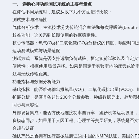
一、 选购心肺功能测试系统的主要考量点
在评估不同系统时，建议从以下几个方面进行比较：
测试技术与准确性
气体分析技术：主流技术分为传统混合室法和每次呼吸法(Breat
校准功能，这关系到长期使用的数据稳定性。
核心传感器：氧气(O₂)和二氧化碳(CO₂)分析仪的精度、响
运动测试模式与场景适配
测试方式：系统是否支持递增负荷试验、恒定负荷试验以及自定义
便携性：根据使用场景选择。如果是固定于实验室内的床旁或诊室
航与无线传输距离。
功能指标与数据分析能力
基础指标：能否准确输出摄氧量(VO₂)、二氧化碳排出量(VCO₂)、呼
扩展分析：是否具备超过200个分析参数、秒级数据导出、趋势图
同步与兼容性
外部设备集成：能否方便地连接功率自行车、跑步机等运动设备，
多模态同步：如果用于人因工程、心理学等交叉研究，系统是否支持与
合规与认证
确认产品是否拥有医疗器械注册证(如中国的NMPA认证、美国的F