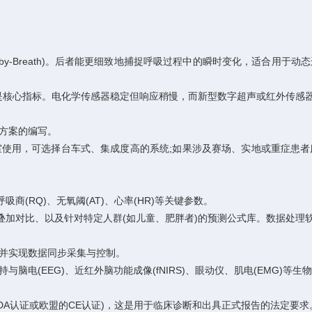
h-by-Breath)。后者能更细致地捕捉呼吸过程中的瞬时变化，适合用
应时间是核心指标。电化学传感器稳定但响应稍慢，而新型数字超声或红外传
方案的编写。
使用，可选择台车式、集成度高的系统;如果涉及赛场、实地或重症患
吸商(RQ)、无氧阈(AT)、心率(HR)等关键参数。
叠加对比、以及针对特定人群(如儿童、肥胖者)的预测公式库。数据处理
并实现数据同步采集与控制。
脑电(EEG)、近红外脑功能成像(fNIRS)、眼动仪、肌电(EMG)
DA认证或欧盟的CE认证)，这是用于临床诊断和出具正式报告的法定要求